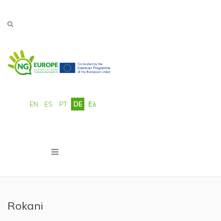
Direkt zum Inhalt
EN
ES
PT
DE
Ελ
Rokani