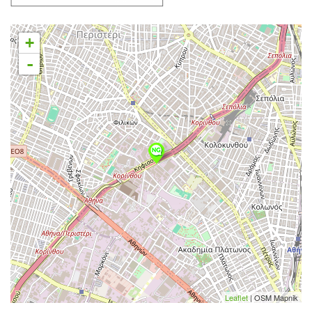
+
-
Leaflet
| OSM Mapnik