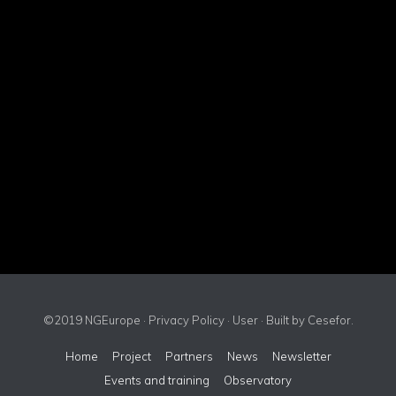
©2019 NGEurope ·
Privacy Policy
·
User
· Built by
Cesefor
.
Home
Project
Partners
News
Newsletter
Events and training
Observatory