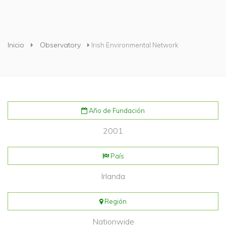
Usted está aquí
Inicio
Observatory
Irish Environmental Network
Año de Fundación
2001
País
Irlanda
Región
Nationwide