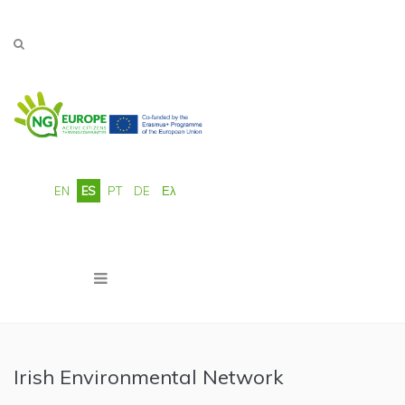
Pasar al contenido principal
EN
ES
PT
DE
Ελ
Irish Environmental Network