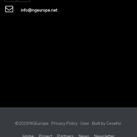
info@ngeurope.net
©2019 NGEurope ·
Privacy Policy
·
User
· Built by
Cesefor
.
Home
Project
Partners
News
Newsletter