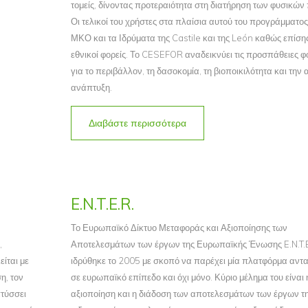
τομείς, δίνοντας προτεραιότητα στη διατήρηση των φυσικών
Οι τελικοί του χρήστες στα πλαίσια αυτού του προγράμματος 
ΜΚΟ και τα Ιδρύματα της Castile και της León καθώς επίσης
εθνικοί φορείς. Το CESEFOR αναδεικνύει τις προσπάθειες 
για το περιβάλλον, τη δασοκομία, τη βιοποικιλότητα και την 
ανάπτυξη.
Διαβάστε περισσότερα
E.N.T.E.R.
Το Ευρωπαϊκό Δίκτυο Μεταφοράς και Αξιοποίησης των
,
Αποτελεσμάτων των έργων της Ευρωπαϊκής Ένωσης E.N.T.E
ίται με
ιδρύθηκε το 2005 με σκοπό να παρέχει μία πλατφόρμα αντ
η, τον
σε ευρωπαϊκό επίπεδο και όχι μόνο. Κύριο μέλημα του είναι 
πτύσσει
αξιοποίηση και η διάδοση των αποτελεσμάτων των έργων τη