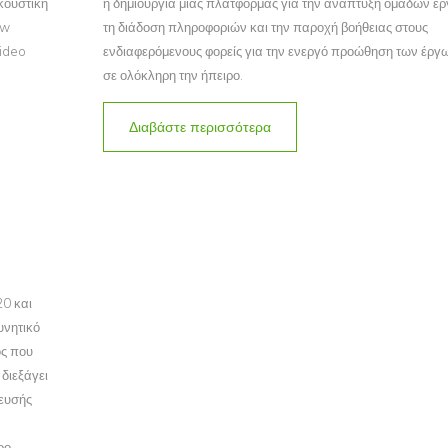
ακουστική
η δημιουργία μιας πλατφόρμας για την ανάπτυξη ομάδων ερ
ow
τη διάδοση πληροφοριών και την παροχή βοήθειας στους
video
ενδιαφερόμενους φορείς για την ενεργό προώθηση των έργ
σε ολόκληρη την ήπειρο.
Διαβάστε περισσότερα
20 και
υνητικό
ός που
διεξάγει
κευσής
ρο