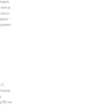
 πόρων.
είναι οι
 και οι
φορέων
αγροτική
.R.,
αλλαγής
η
ς ΕΕ και