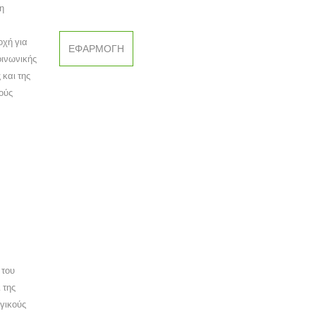
 η
οχή για
οινωνικής
 και της
ούς
 του
 της
γικούς