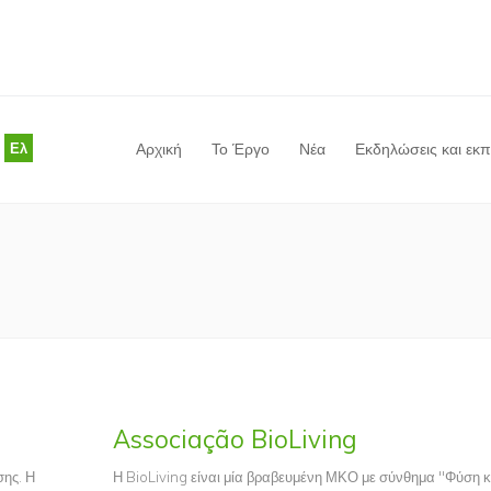
Ελ
Αρχική
Το Έργο
Νέα
Εκδηλώσεις και εκ
Είστε εδώ
Associação BioLiving
σης. Η
Η BioLiving είναι μία βραβευμένη ΜΚΟ με σύνθημα "Φύση κ