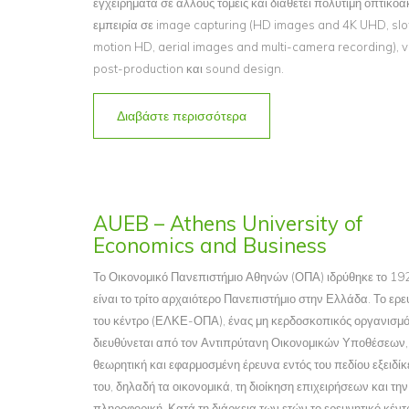
εγχειρήματα σε άλλους τομείς και διαθέτει πολύτιμη οπτικο
εμπειρία σε image capturing (HD images and 4K UHD, sl
motion HD, aerial images and multi-camera recording), 
post-production και sound design.
Διαβάστε περισσότερα
AUEB – Athens University of
Economics and Business
Το Οικονομικό Πανεπιστήμιο Αθηνών (ΟΠΑ) ιδρύθηκε το 19
είναι το τρίτο αρχαιότερο Πανεπιστήμιο στην Ελλάδα. Το ερε
του κέντρο (ΕΛΚΕ-ΟΠΑ), ένας μη κερδοσκοπικός οργανισμ
διευθύνεται από τον Αντιπρύτανη Οικονομικών Υποθέσεων, 
θεωρητική και εφαρμοσμένη έρευνα εντός του πεδίου εξειδί
του, δηλαδή τα οικονομικά, τη διοίκηση επιχειρήσεων και την
πληροφορική. Κατά τη διάρκεια των ετών το ερευνητικό κέντ