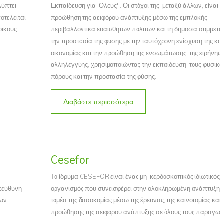
λύπτει
Εκπαίδευση για ‘Ολους". Οι στόχοι της, μεταξύ άλλων, είναι
οτελείται
προώθηση της αειφόρου ανάπτυξης μέσω της εμπλοκής
οίκους.
περιβαλλοντικά ευαίσθητων πολιτών και τη δημόσια συμμετ
την προστασία της φύσης με την ταυτόχρονη ενίσχυση της κ
οικονομίας και την προώθηση της ενσωμάτωσης, της ειρήνης
αλληλεγγύης, χρησιμοποιώντας την εκπαίδευση, τους φυσικ
πόρους και την προστασία της φύσης.
Διαβάστε περισσότερα
Cesefor
Το ίδρυμα CESEFOR είναι ένας μη-κερδοσκοπικός ιδιωτικός
πεύθυνη
οργανισμός που συνεισφέρει στην ολοκληρωμένη ανάπτυξη
των
τομέα της δασοκομίας μέσω της έρευνας, της καινοτομίας και
προώθησης της αειφόρου ανάπτυξης σε όλους τους παραγω