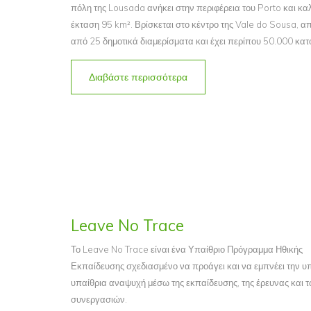
πόλη της Lousada ανήκει στην περιφέρεια του Porto και κα
έκταση 95 km². Βρίσκεται στο κέντρο της Vale do Sousa, απ
από 25 δημοτικά διαμερίσματα και έχει περίπου 50.000 κατ
Διαβάστε περισσότερα
Leave No Trace
Το Leave No Trace είναι ένα Υπαίθριο Πρόγραμμα Ηθικής
Εκπαίδευσης σχεδιασμένο να προάγει και να εμπνέει την υ
υπαίθρια αναψυχή μέσω της εκπαίδευσης, της έρευνας και 
συνεργασιών.