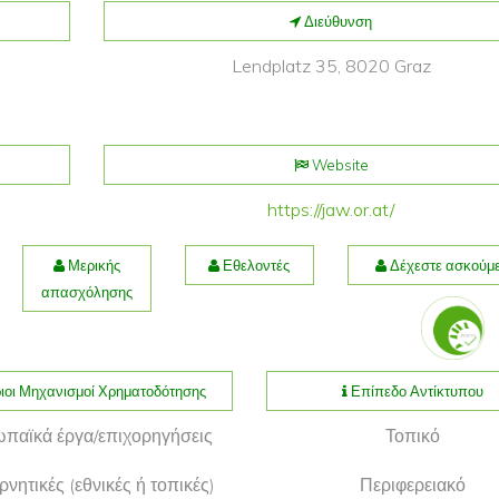
Διεύθυνση
Lendplatz 35, 8020 Graz
Website
https://jaw.or.at/
Μερικής
Εθελοντές
Δέχεστε ασκούμ
απασχόλησης
ιοι Μηχανισμοί Χρηματοδότησης
Επίπεδο Αντίκτυπου
παϊκά έργα/επιχορηγήσεις
Τοπικό
νητικές (εθνικές ή τοπικές)
Περιφερειακό