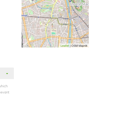
Leaflet
| OSM Mapnik
which
levant