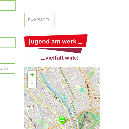
ενους
+
-